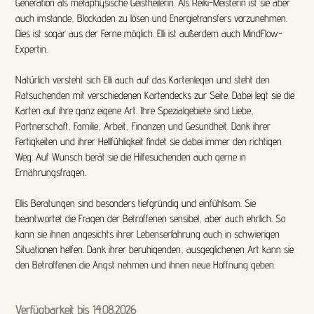
Generation als metaphysische Geistheilerin. Als Reiki-Meisterin ist sie aber
auch imstande, Blockaden zu lösen und Energietransfers vorzunehmen.
Dies ist sogar aus der Ferne möglich. Elli ist außerdem auch MindFlow-
Expertin.
Natürlich versteht sich Elli auch auf das Kartenlegen und steht den
Ratsuchenden mit verschiedenen Kartendecks zur Seite. Dabei legt sie die
Karten auf ihre ganz eigene Art. Ihre Spezialgebiete sind Liebe,
Partnerschaft, Familie, Arbeit, Finanzen und Gesundheit. Dank ihrer
Fertigkeiten und ihrer Hellfühligkeit findet sie dabei immer den richtigen
Weg. Auf Wunsch berät sie die Hilfesuchenden auch gerne in
Ernährungsfragen.
Ellis Beratungen sind besonders tiefgründig und einfühlsam. Sie
beantwortet die Fragen der Betroffenen sensibel, aber auch ehrlich. So
kann sie ihnen angesichts ihrer Lebenserfahrung auch in schwierigen
Situationen helfen. Dank ihrer beruhigenden, ausgeglichenen Art kann sie
den Betroffenen die Angst nehmen und ihnen neue Hoffnung geben.
Verfügbarkeit bis 14.08.2026