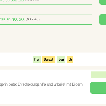
 975 39 055
265
1,39 € / Minute
Frei
Besetzt
Susi
Elli
erin bietet Entscheidungshilfe und arbeitet mit Bildern