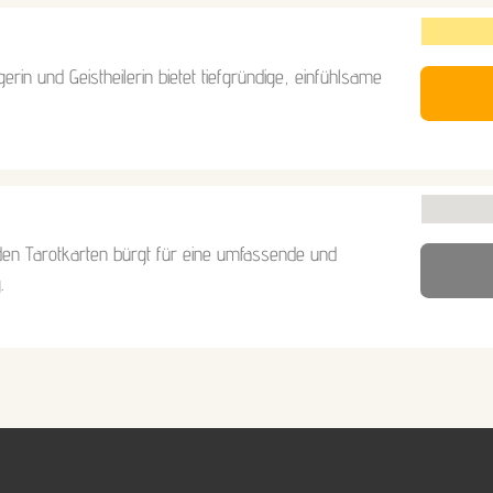
erin und Geistheilerin bietet tiefgründige, einfühlsame
den Tarotkarten bürgt für eine umfassende und
.