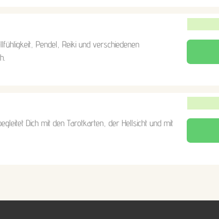
ellfühligkeit, Pendel, Reiki und verschiedenen
h.
egleitet Dich mit den Tarotkarten, der Hellsicht und mit