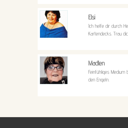
Elsi
Ich helfe dir durch H
Kartendecks. Trau dic
Madlen
Feinfühliges Medium b
den Engeln.