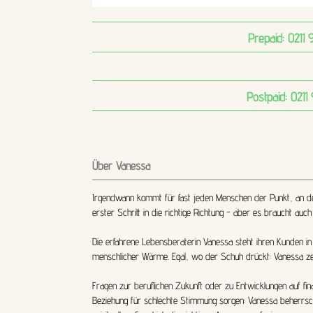
Prepaid:
0211 
Postpaid:
0211
Über Vanessa
Irgendwann kommt für fast jeden Menschen der Punkt, an dem e
erster Schritt in die richtige Richtung - aber es braucht au
Die erfahrene Lebensberaterin Vanessa steht ihren Kunden in 
menschlicher Wärme. Egal, wo der Schuh drückt: Vanessa zer
Fragen zur beruflichen Zukunft oder zu Entwicklungen auf fi
Beziehung für schlechte Stimmung sorgen: Vanessa beherrsc