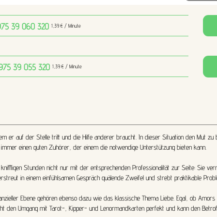
975 39 060
320
1,39 € / Minute
 975 39 055
320
1,39 € / Minute
r auf der Stelle tritt und die Hilfe anderer braucht. In dieser Situation den Mut zu 
ch immer einen guten Zuhörer, der einem die notwendige Unterstützung bieten kann.
kniffligen Stunden nicht nur mit der entsprechenden Professionalität zur Seite: Sie ve
streut in einem einfühlsamen Gespräch quälende Zweifel und strebt praktikable Prob
nanzieller Ebene gehören ebenso dazu wie das klassische Thema Liebe. Egal, ob Amors 
ht den Umgang mit Tarot-, Kipper- und Lenormandkarten perfekt und kann den Betroff