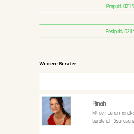
Prepaid:
0211 
Postpaid:
0211
Weitere Berater
Rinah
Mit den Lenormandka
berate ich lösungsorie