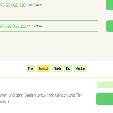
975 39 060
320
1,39 € / Minute
 975 39 055
320
1,39 € / Minute
Frei
Besetzt
Rinah
Elsi
Madlen
rten und dem Seelenkontakt mit Mensch und Tier
ntiert.