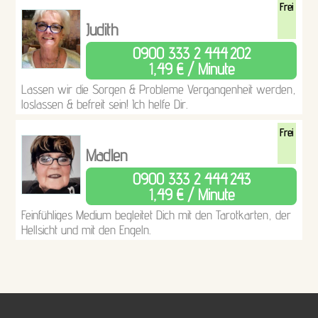
Frei
Judith
0900 333 2 444
202
1,49 € / Minute
Lassen wir die Sorgen & Probleme Vergangenheit werden,
loslassen & befreit sein! Ich helfe Dir.
Frei
Madlen
0900 333 2 444
243
1,49 € / Minute
Feinfühliges Medium begleitet Dich mit den Tarotkarten, der
Hellsicht und mit den Engeln.