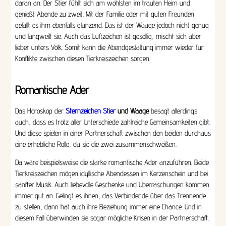
daran an. Der Stier fühlt sich am wohlsten im trauten Heim und
genießt Abende zu zweit. Mit der Familie oder mit guten Freunden
gefällt es ihm ebenfalls glänzend. Das ist der Waage jedoch nicht genug
und langweilt sie. Auch das Luftzeichen ist gesellig, mischt sich aber
lieber unters Volk. Somit kann die Abendgestaltung immer wieder für
Konflikte zwischen diesen Tierkreiszeichen sorgen.
Romantische Ader
Das Horoskop
der
Sternzeichen Stier
und Waage
besagt allerdings
auch, dass es trotz aller Unterschiede zahlreiche Gemeinsamkeiten gibt.
Und diese spielen in einer Partnerschaft zwischen den beiden durchaus
eine erhebliche Rolle, da sie die zwei zusammenschweißen.
Da wäre beispielsweise die starke romantische Ader anzuführen. Beide
Tierkreiszeichen mögen idyllische Abendessen im Kerzenschein und bei
sanfter Musik. Auch liebevolle Geschenke und Überraschungen kommen
immer gut an. Gelingt es ihnen, das Verbindende über das Trennende
zu stellen, dann hat auch ihre Beziehung immer eine Chance. Und in
diesem Fall überwinden sie sogar mögliche Krisen in der Partnerschaft.