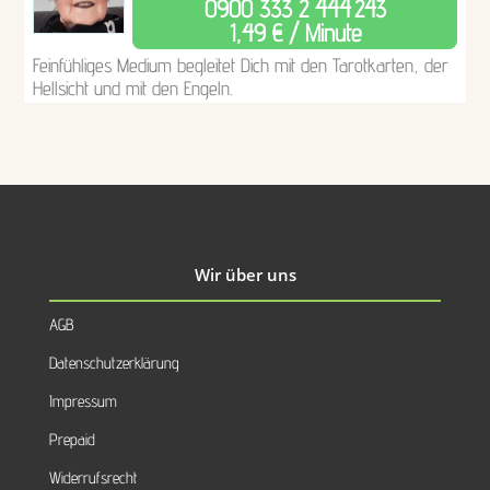
0900 333 2 444
243
1,49 € / Minute
Feinfühliges Medium begleitet Dich mit den Tarotkarten, der
Hellsicht und mit den Engeln.
Wir über uns
AGB
Datenschutzerklärung
Impressum
Prepaid
Widerrufsrecht