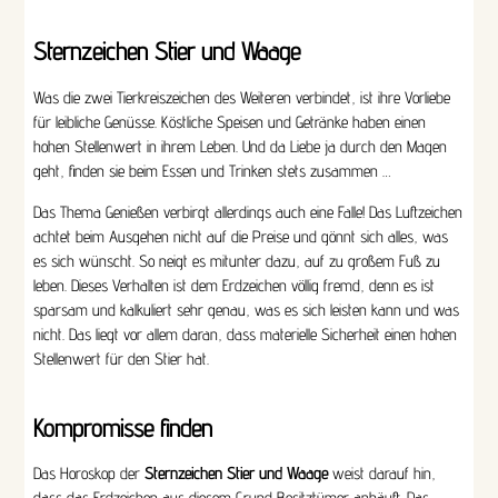
Sternzeichen Stier und Waage
Was die zwei Tierkreiszeichen des Weiteren verbindet, ist ihre Vorliebe
für leibliche Genüsse. Köstliche Speisen und Getränke haben einen
hohen Stellenwert in ihrem Leben. Und da Liebe ja durch den Magen
geht, finden sie beim Essen und Trinken stets zusammen …
Das Thema Genießen verbirgt allerdings auch eine Falle! Das Luftzeichen
achtet beim Ausgehen nicht auf die Preise und gönnt sich alles, was
es sich wünscht. So neigt es mitunter dazu, auf zu großem Fuß zu
leben. Dieses Verhalten ist dem Erdzeichen völlig fremd, denn es ist
sparsam und kalkuliert sehr genau, was es sich leisten kann und was
nicht. Das liegt vor allem daran, dass materielle Sicherheit einen hohen
Stellenwert für den Stier hat.
Kompromisse finden
Das Horoskop der
Sternzeichen Stier und Waage
weist darauf hin,
dass das Erdzeichen aus diesem Grund Besitztümer anhäuft. Das