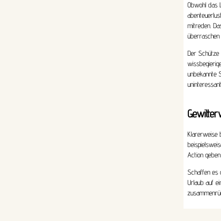
Obwohl das L
abenteuerlust
mitreden. Da
überraschen 
Der Schütze 
wissbegierige
unbekannte Se
uninteressan
Gewitter
Klarerweise 
beispielswei
Action geben,
Schaffen es d
Urlaub auf e
zusammenrück