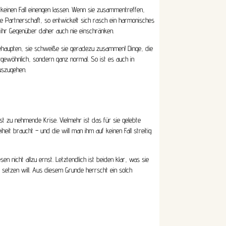
keinen Fall einengen lassen. Wenn sie zusammentreffen,
me Partnerschaft, so entwickelt sich rasch ein harmonisches
ihr Gegenüber daher auch nie einschränken.
r behaupten, sie schweiße sie geradezu zusammen! Dinge, die
gewöhnlich, sondern ganz normal. So ist es auch in
uszugehen.
st zu nehmende Krise. Vielmehr ist das für sie gelebte
eit braucht – und die will man ihm auf keinen Fall streitig
sen nicht allzu ernst. Letztendlich ist beiden klar, was sie
l setzen will. Aus diesem Grunde herrscht ein solch