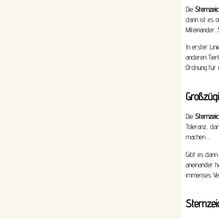
Die
Sternzeic
dann ist es o
Miteinander.
In erster Lin
anderen Tier
Ordnung für 
Großzügi
Die
Sternzei
Toleranz, dam
machen …
Gibt es dann
aneinander ha
immenses Ver
Sternzei