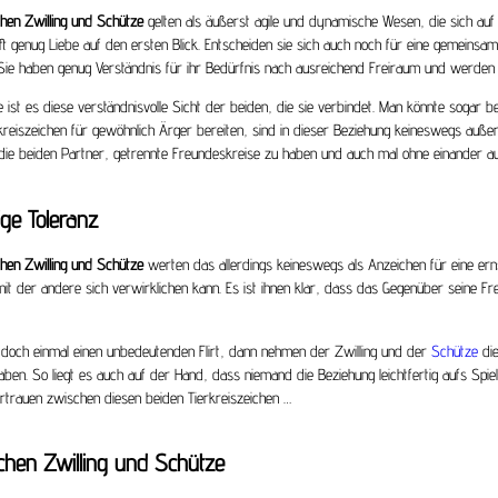
hen Zwilling und Schütze
gelten als äußerst agile und dynamische Wesen, die sich auf 
ft genug Liebe auf den ersten Blick. Entscheiden sie sich auch noch für eine gemeinsa
 Sie haben genug Verständnis für ihr Bedürfnis nach ausreichend Freiraum und werden 
ie ist es diese verständnisvolle Sicht der beiden, die sie verbindet. Man könnte soga
kreiszeichen für gewöhnlich Ärger bereiten, sind in dieser Beziehung keineswegs außer
die beiden Partner, getrennte Freundeskreise zu haben und auch mal ohne einander a
ge Toleranz
chen Zwilling und Schütze
werten das allerdings keineswegs als Anzeichen für eine ern
it der andere sich verwirklichen kann. Es ist ihnen klar, dass das Gegenüber seine Freih
 doch einmal einen unbedeutenden Flirt, dann nehmen der Zwilling und der
Schütze
die
ben. So liegt es auch auf der Hand, dass niemand die Beziehung leichtfertig aufs Spie
trauen zwischen diesen beiden Tierkreiszeichen …
chen Zwilling und Schütze