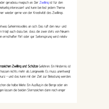
ander geradezu magisch an. Der
Zwilling
ist für den
vielseitig interessiert und kann bei fast jedem Thema
mer wieder gerne von der Kreativität des Zwillings
twas Geheimnisvolles an sich. Das ruft den neu- und
dern trägt auch dazu bei, dass die zwei stets von Neuem
n ernsthafter Flirt oder gar Seitensprung wird relativ
nzeichen Zwilling und Schütze
Gefahren. Ein Hindernis ist
n hassen nichts mehr als Langeweile. Es muss unentwegt
zu kurz – und das kann mit der Zeit zur Belastung werden.
hon die halbe Miete. Ein Ausflug in die Berge oder ein
ungen lassen die beiden Sternzeichen dann noch enger