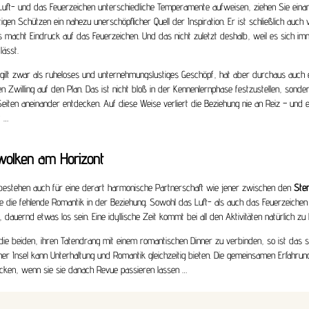
uft- und das Feuerzeichen unterschiedliche Temperamente aufweisen, ziehen Sie ein
igen Schützen ein nahezu unerschöpflicher Quell der Inspiration. Er ist schließlich auch 
s macht Eindruck auf das Feuerzeichen. Und das nicht zuletzt deshalb, weil es sich im
lässt.
gilt zwar als ruheloses und unternehmungslustiges Geschöpf, hat aber durchaus auch e
n Zwilling auf den Plan. Das ist nicht bloß in der Kennenlernphase festzustellen, son
iten aneinander entdecken. Auf diese Weise verliert die Beziehung nie an Reiz – und ei
t …
wolken am Horizont
bestehen auch für eine derart harmonische Partnerschaft wie jener zwischen den
Ster
se die fehlende Romantik in der Beziehung. Sowohl das Luft- als auch das Feuerzeiche
 dauernd etwas los sein. Eine idyllische Zeit kommt bei all den Aktivitäten natürlich 
ie beiden, ihren Tatendrang mit einem romantischen Dinner zu verbinden, so ist das sc
iner Insel kann Unterhaltung und Romantik gleichzeitig bieten. Die gemeinsamen Erfahr
en, wenn sie sie danach Revue passieren lassen …