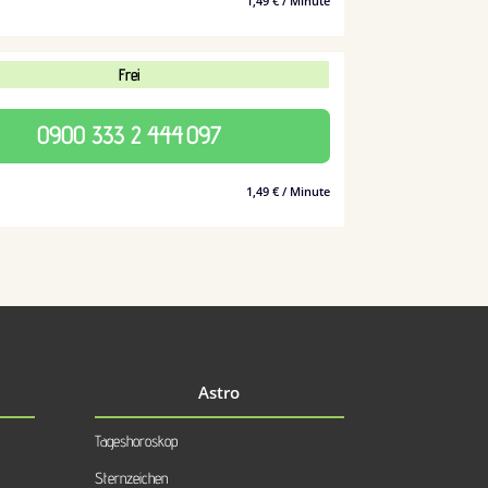
1,49 € / Minute
Frei
0900 333 2 444
097
1,49 € / Minute
Astro
Tageshoroskop
Sternzeichen