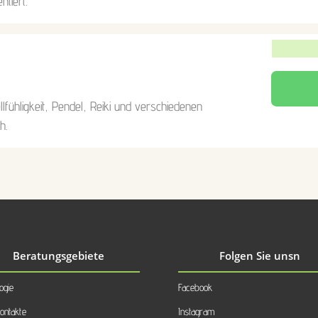
ntiert.
ellfühligkeit, Pendel, Reiki und verschiedenen
h.
Beratungsgebiete
Folgen Sie unsn
ogie
Facebook
ontakte
Instagram