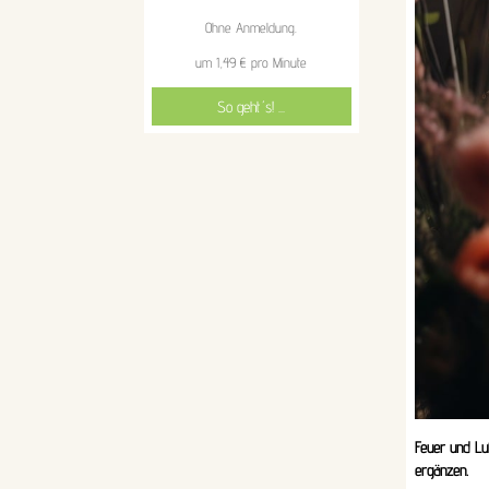
Ohne Anmeldung.
um 1,49 € pro Minute
So geht´s! ...
Feuer und Luf
ergänzen.