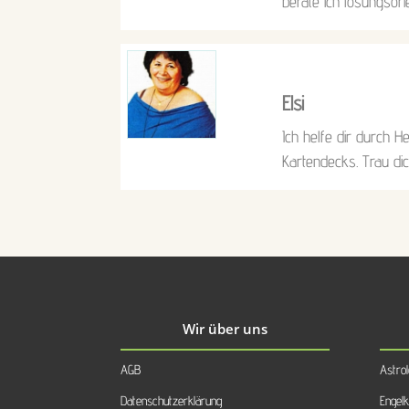
berate ich lösungsorie
Elsi
Ich helfe dir durch H
Kartendecks. Trau dic
Wir über uns
AGB
Astrol
Datenschutzerklärung
Engelk