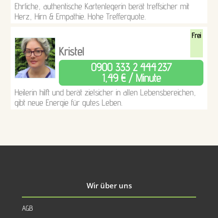
Ehrliche, authentische Kartenlegerin berät treffsicher mit
Herz, Hirn & Empathie. Hohe Trefferquote.
Frei
Kristel
0900 333 2 444
237
1,49 € / Minute
Heilerin hilft und berät zielsicher in allen Lebensbereichen,
gibt neue Energie für gutes Leben.
Wir über uns
AGB