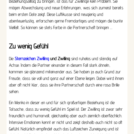
Beziehungsalltag zu bringen, ist das für Zwillinge kein Problem. Sie
mögen Abwechslung und neue Erfahrungen, was sich zumeist bereits
beim ersten Date zeigt. Diese Luftikusse sind neugierig und
abenteuerlustig, erforschen gerne Fremdartiges und mögen die bunte
Vielfalt. So können sie stets Farbe in die Partnerschaft bringen …
Zu wenig Gefühl
Die
Sternzeichen Zwilling
und Zwilling
sind ruhelos und ständig auf
Achse. Indem die Partner einander in diesem Fall stark ähneln,
kommen sie glänzend miteinander aus. Sie haben ja auch Grund zur
Freude, dass sie voll und ganz auf einer Ebene liegen. Dabei wird ihnen
aber oft nicht klar, dass sie ihre Partnerschaft durch eine rosa Brille
sehen.
Ein Manko in dieser an und für sich großartigen Beziehung ist die
Tatsache, dass zu wenig Gefühl im Spiel ist. Der Zwilling ist zwar sehr
freundlich und humorvoll, gleichzeitig aber auch ziemlich oberflächlich.
Intensive Emotionen kennt er nicht und zeigt deshalb auch nicht so oft
Gefühl. Natürlich empfindet auch das Luftzeichen Zuneigung und ist